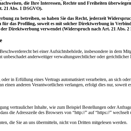
achweisen, die Ihre Interessen, Rechte und Freiheiten überwiege
t. 21 Abs. 1 DSGVO).
bung zu betreiben, so haben Sie das Recht, jederzeit Widerspruc
 für das Profiling, soweit es mit solcher Direktwerbung in Verbi
 der Direktwerbung verwendet (Widerspruch nach Art. 21 Abs. 
e
schwerderecht bei einer Aufsichtsbehörde, insbesondere in dem Mitgli
 unbeschadet anderweitiger verwaltungsrechtlicher oder gerichtlicher 
oder in Erfüllung eines Vertrags automatisiert verarbeiten, an sich od
n einen anderen Verantwortlichen verlangen, erfolgt dies nur, soweit e
ung vertraulicher Inhalte, wie zum Beispiel Bestellungen oder Anfrage
dass die Adresszeile des Browsers von “http://” auf “https://” wechsel
en, die Sie an uns übermitteln, nicht von Dritten mitgelesen werden.